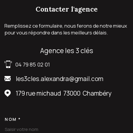
contacter
l'agence
Remplissez ce formulaire, nous ferons de notre mieux
pour vous répondre dans les meilleurs délais.
agence les 3 clés
04 79 85 02 01
les3cles.alexandra@gmail.com
179 rue michaud
73000
Chambéry
NOM *
TRAD_MELTEM_VOSCOORDON