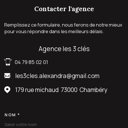
contacter
l'agence
Remplissez ce formulaire, nous ferons de notre mieux
pour vous répondre dans les meilleurs délais.
agence les 3 clés
04 79 85 02 01
les3cles.alexandra@gmail.com
179 rue michaud
73000
Chambéry
NOM *
TRAD_MELTEM_VOSCOORDON