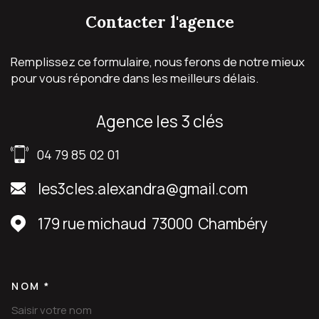
contacter
l'agence
Remplissez ce formulaire, nous ferons de notre mieux
pour vous répondre dans les meilleurs délais.
agence les 3 clés
04 79 85 02 01
les3cles.alexandra@gmail.com
179 rue michaud
73000
Chambéry
NOM *
TRAD_MELTEM_VOSCOORDON