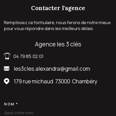
contacter
l'agence
Remplissez ce formulaire, nous ferons de notre mieux
pour vous répondre dans les meilleurs délais.
agence les 3 clés
04 79 85 02 01
les3cles.alexandra@gmail.com
179 rue michaud
73000
Chambéry
NOM *
TRAD_MELTEM_VOSCOORDON