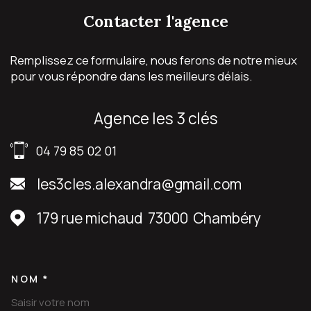
contacter
l'agence
Remplissez ce formulaire, nous ferons de notre mieux
pour vous répondre dans les meilleurs délais.
agence les 3 clés
04 79 85 02 01
les3cles.alexandra@gmail.com
179 rue michaud
73000
Chambéry
NOM *
TRAD_MELTEM_VOSCOORDON