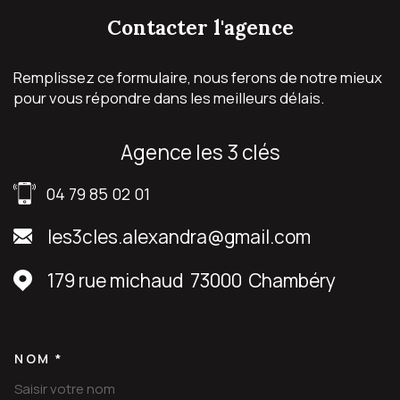
contacter
l'agence
Remplissez ce formulaire, nous ferons de notre mieux
pour vous répondre dans les meilleurs délais.
agence les 3 clés
04 79 85 02 01
les3cles.alexandra@gmail.com
179 rue michaud
73000
Chambéry
NOM *
TRAD_MELTEM_VOSCOORDON