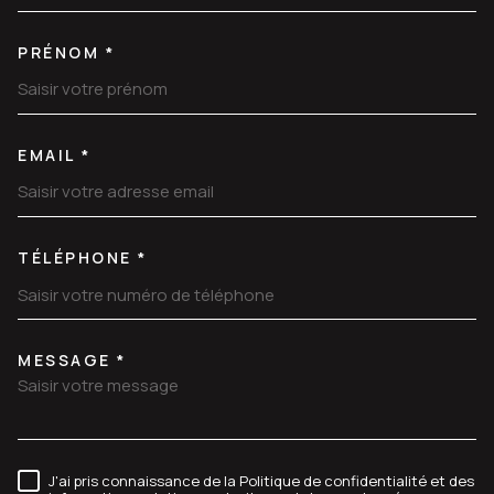
PRÉNOM *
EMAIL *
TÉLÉPHONE *
MESSAGE *
TRAD_MELTEM_VOREDEMANDE
J'ai pris connaissance de la Politique de confidentialité et des
RÈGLEMENTATION
informations relatives au traitement de mes données
personnelles (*)