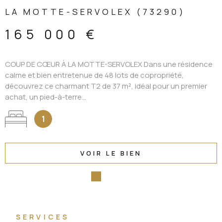
139 000 €
CHAMBÉRY CENTRE SECTEUR CARRÉ CURIAL T2 55 m²
LUMINEUX FAIBLES CHARGES Situé à proximité immédiate du
Carré Curial, dans une rue calme et sans nuisances du centre
de Chambéry, cet appartement se...
1
VOIR LE BIEN
SERVICES
Découvrir tous nos services