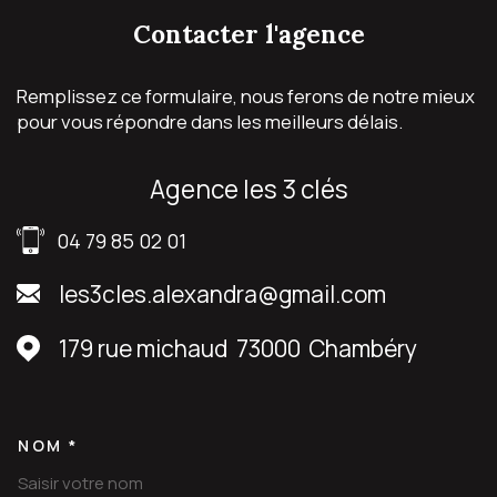
Remplissez ce formulaire, nous ferons de notre mieux
pour vous répondre dans les meilleurs délais.
agence les 3 clés
04 79 85 02 01
les3cles.alexandra@gmail.com
179 rue michaud
73000
Chambéry
NOM *
TRAD_MELTEM_VOSCOORDON