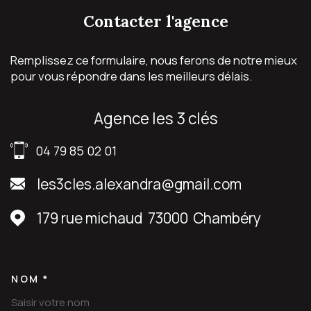
contacter
l'agence
Remplissez ce formulaire, nous ferons de notre mieux
pour vous répondre dans les meilleurs délais.
agence les 3 clés
04 79 85 02 01
les3cles.alexandra@gmail.com
179 rue michaud
73000
Chambéry
NOM *
TRAD_MELTEM_VOSCOORDON