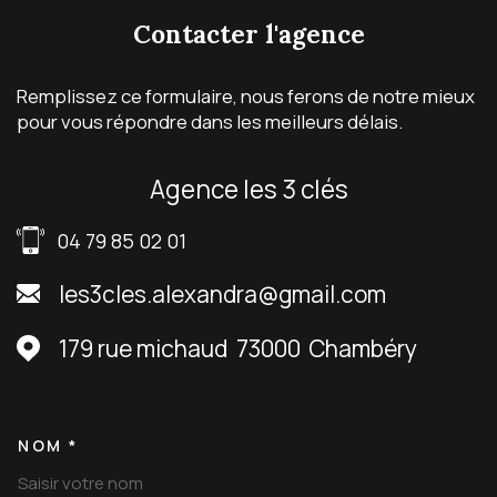
contacter
l'agence
Remplissez ce formulaire, nous ferons de notre mieux
pour vous répondre dans les meilleurs délais.
agence les 3 clés
04 79 85 02 01
les3cles.alexandra@gmail.com
179 rue michaud
73000
Chambéry
NOM *
TRAD_MELTEM_VOSCOORDON