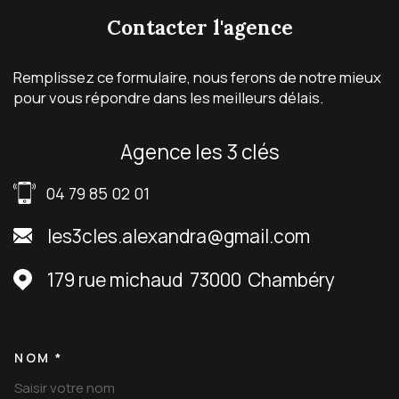
contacter
l'agence
Remplissez ce formulaire, nous ferons de notre mieux
pour vous répondre dans les meilleurs délais.
agence les 3 clés
04 79 85 02 01
les3cles.alexandra@gmail.com
179 rue michaud
73000
Chambéry
NOM *
TRAD_MELTEM_VOSCOORDON