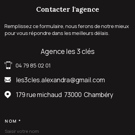
contacter
l'agence
Remplissez ce formulaire, nous ferons de notre mieux
pour vous répondre dans les meilleurs délais.
agence les 3 clés
04 79 85 02 01
les3cles.alexandra@gmail.com
179 rue michaud
73000
Chambéry
NOM *
TRAD_MELTEM_VOSCOORDON