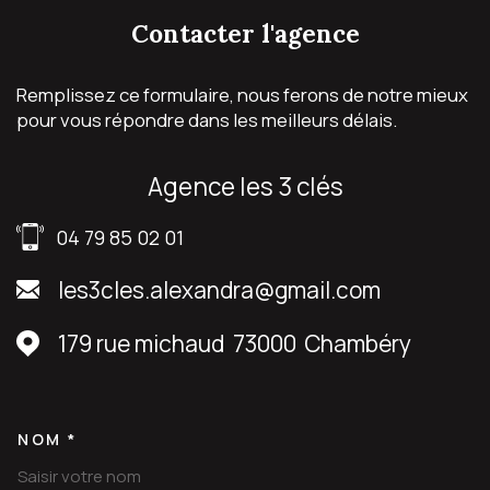
contacter
l'agence
Remplissez ce formulaire, nous ferons de notre mieux
pour vous répondre dans les meilleurs délais.
agence les 3 clés
04 79 85 02 01
les3cles.alexandra@gmail.com
179 rue michaud
73000
Chambéry
NOM *
TRAD_MELTEM_VOSCOORDON