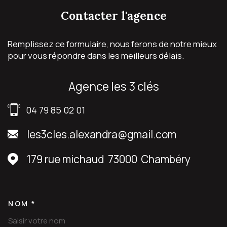
contacter
l'agence
Remplissez ce formulaire, nous ferons de notre mieux
pour vous répondre dans les meilleurs délais.
agence les 3 clés
04 79 85 02 01
les3cles.alexandra@gmail.com
179 rue michaud
73000
Chambéry
NOM *
TRAD_MELTEM_VOSCOORDON