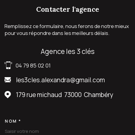
contacter
l'agence
Remplissez ce formulaire, nous ferons de notre mieux
pour vous répondre dans les meilleurs délais.
agence les 3 clés
04 79 85 02 01
les3cles.alexandra@gmail.com
179 rue michaud
73000
Chambéry
NOM *
TRAD_MELTEM_VOSCOORDON