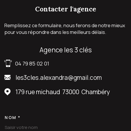
contacter
l'agence
Remplissez ce formulaire, nous ferons de notre mieux
pour vous répondre dans les meilleurs délais.
agence les 3 clés
04 79 85 02 01
les3cles.alexandra@gmail.com
179 rue michaud
73000
Chambéry
NOM *
TRAD_MELTEM_VOSCOORDON