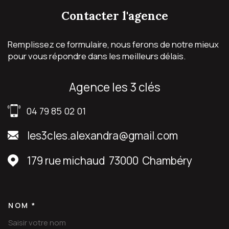
contacter
l'agence
Remplissez ce formulaire, nous ferons de notre mieux
pour vous répondre dans les meilleurs délais.
agence les 3 clés
04 79 85 02 01
les3cles.alexandra@gmail.com
179 rue michaud
73000
Chambéry
NOM *
TRAD_MELTEM_VOSCOORDON