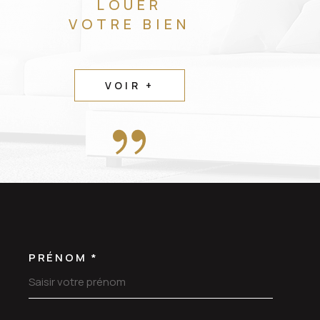
LOUER
VOTRE BIEN
VOIR +
PRÉNOM *
OORDONNEES