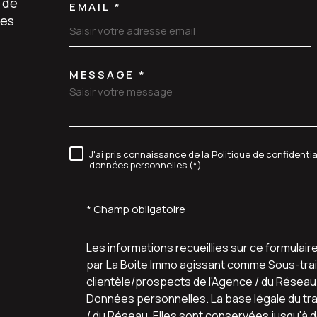
 de
EMAIL *
les
MESSAGE *
TRAD_MELTEM_VORE
J'ai pris connaissance de la Politique de confidenti
RÈGLEMENTATION
données personnelles (*)
* Champ obligatoire
Les informations recueillies sur ce formulair
par La Boite Immo agissant comme Sous-trait
clientèle/prospects de l'Agence / du Résea
Données personnelles. La base légale du trai
/ du Réseau. Elles sont conservées jusqu'à