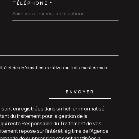
TÉLÉPHONE *
DEMANDE
alité et des informations relatives au traitement de mes
ENVOYER
e sont enregistrées dans un fichier informatisé
ant du traitement pour la gestion de la
u qui reste Responsable du Traitement de vos
tement repose sur l'intérêt légitime de l'Agence
 demande de suppression et sont destinées à