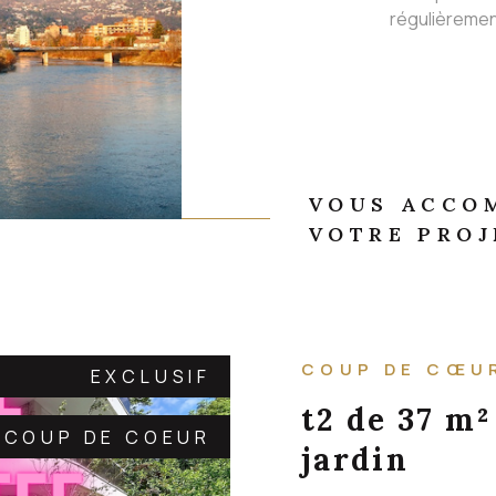
régulièremen
VOUS ACCO
VOTRE PROJ
COUP DE CŒU
EXCLUSIF
t2 de 37 m²
COUP DE COEUR
jardin