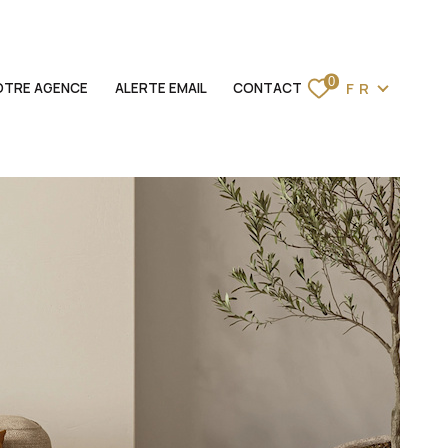
Langue
0
FR
OTRE AGENCE
ALERTE EMAIL
CONTACT
ACCUEIL
VENTES
LOCATIONS
BIENS VENDUS
ESTIMATION
NOTRE AGENCE
ALERTE EMAIL