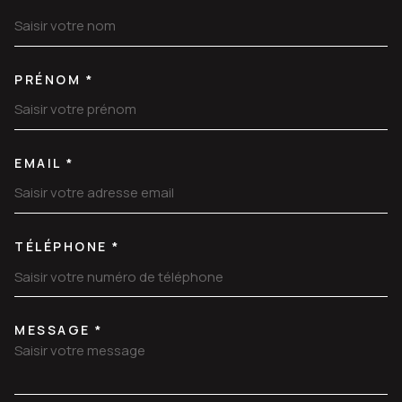
TRAD_MELTEM_VOSCOORDON
PRÉNOM *
EMAIL *
TÉLÉPHONE *
MESSAGE *
TRAD_MELTEM_VOREDEMANDE