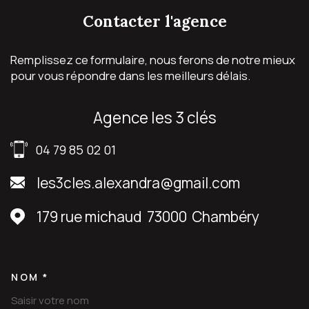
contacter
l'agence
Remplissez ce formulaire, nous ferons de notre mieux
pour vous répondre dans les meilleurs délais.
agence les 3 clés
04 79 85 02 01
les3cles.alexandra@gmail.com
179 rue michaud
73000
Chambéry
NOM *
TRAD_MELTEM_VOSCOORDON