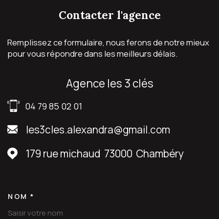
contacter
l'agence
Remplissez ce formulaire, nous ferons de notre mieux
pour vous répondre dans les meilleurs délais.
agence les 3 clés
04 79 85 02 01
les3cles.alexandra@gmail.com
179 rue michaud
73000
Chambéry
NOM *
TRAD_MELTEM_VOSCOORDON