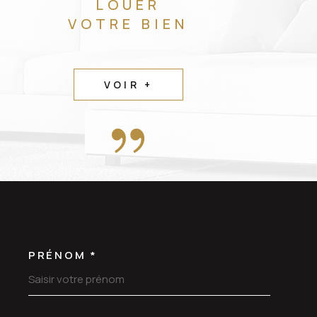
LOUER
VOTRE BIEN
VOIR +
PRÉNOM *
OORDONNEES