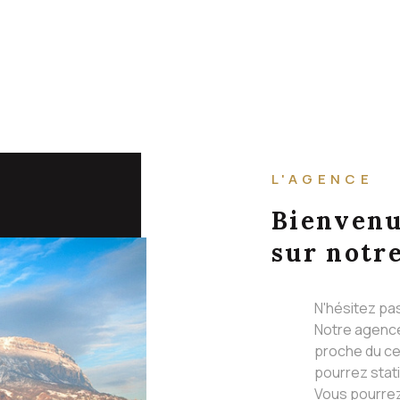
L'AGENCE
Bienven
sur notre
N'hésitez pa
Notre agence
proche du ce
pourrez stat
Vous pourrez