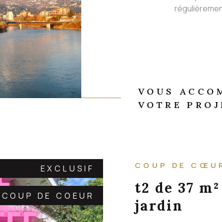
régulièremen
VOUS ACCO
VOTRE PROJ
COUP DE CŒU
EXCLUSIF
t2 de 37 m²
COUP DE COEUR
jardin