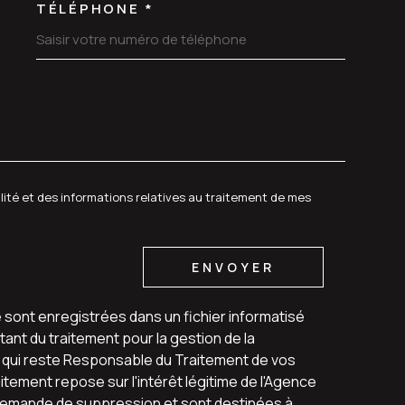
TÉLÉPHONE *
DEMANDE
alité et des informations relatives au traitement de mes
ENVOYER
e sont enregistrées dans un fichier informatisé
ant du traitement pour la gestion de la
u qui reste Responsable du Traitement de vos
tement repose sur l'intérêt légitime de l'Agence
 demande de suppression et sont destinées à