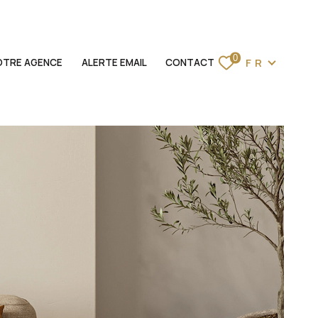
Langue
0
FR
OTRE AGENCE
ALERTE EMAIL
CONTACT
ACCUEIL
VENTES
LOCATIONS
BIENS VENDUS
ESTIMATION
NOTRE AGENCE
ALERTE EMAIL