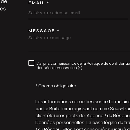
 de
EMAIL *
les
MESSAGE *
TRAD_MELTEM_VORE
J'ai pris connaissance de la Politique de confidenti
RÈGLEMENTATION
données personnelles (*)
* Champ obligatoire
Les informations recueillies sur ce formulair
par La Boite Immo agissant comme Sous-trait
clientèle/prospects de l'Agence / du Résea
Données personnelles. La base légale du trai
/ du Réseau. Elles sont conservées jusqu'à