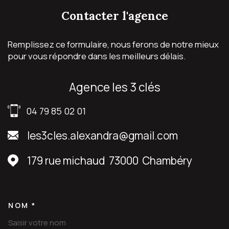
contacter
l'agence
Remplissez ce formulaire, nous ferons de notre mieux
pour vous répondre dans les meilleurs délais.
agence les 3 clés
04 79 85 02 01
les3cles.alexandra@gmail.com
179 rue michaud
73000
Chambéry
NOM *
TRAD_MELTEM_VOSCOORDON