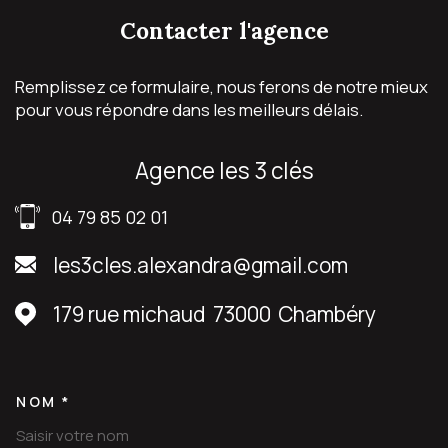
contacter
l'agence
Remplissez ce formulaire, nous ferons de notre mieux
pour vous répondre dans les meilleurs délais.
agence les 3 clés
04 79 85 02 01
les3cles.alexandra@gmail.com
179 rue michaud
73000
Chambéry
NOM *
TRAD_MELTEM_VOSCOORDON