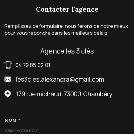
contacter
l'agence
Remplissez ce formulaire, nous ferons de notre mieux
pour vous répondre dans les meilleurs délais.
agence les 3 clés
04 79 85 02 01
les3cles.alexandra@gmail.com
179 rue michaud
73000
Chambéry
NOM *
TRAD_MELTEM_VOSCOORDON