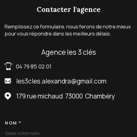
contacter
l'agence
Remplissez ce formulaire, nous ferons de notre mieux
pour vous répondre dans les meilleurs délais.
agence les 3 clés
04 79 85 02 01
les3cles.alexandra@gmail.com
179 rue michaud
73000
Chambéry
NOM *
TRAD_MELTEM_VOSCOORDON