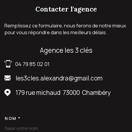
contacter
l'agence
Remplissez ce formulaire, nous ferons de notre mieux
pour vous répondre dans les meilleurs délais.
agence les 3 clés
04 79 85 02 01
les3cles.alexandra@gmail.com
179 rue michaud
73000
Chambéry
NOM *
TRAD_MELTEM_VOSCOORDON