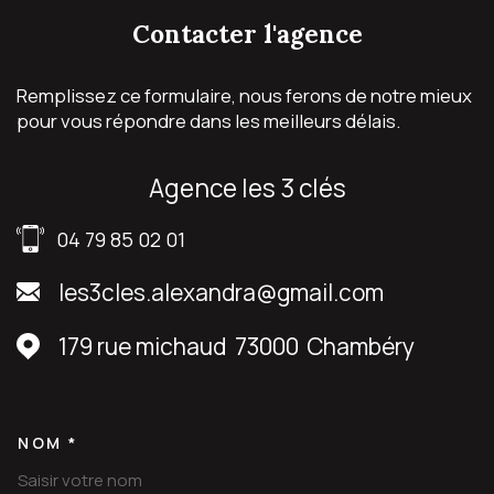
contacter
l'agence
Remplissez ce formulaire, nous ferons de notre mieux
pour vous répondre dans les meilleurs délais.
agence les 3 clés
04 79 85 02 01
les3cles.alexandra@gmail.com
179 rue michaud
73000
Chambéry
NOM *
TRAD_MELTEM_VOSCOORDON