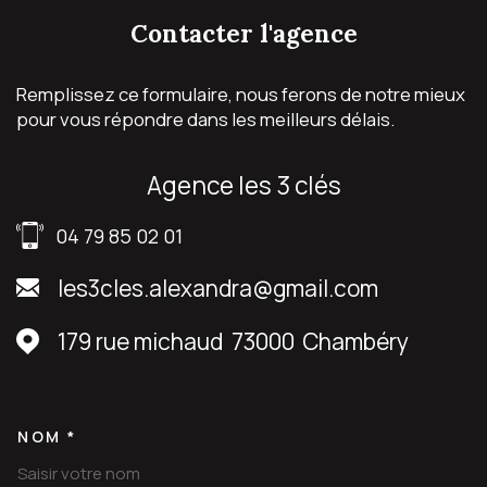
contacter
l'agence
Remplissez ce formulaire, nous ferons de notre mieux
pour vous répondre dans les meilleurs délais.
agence les 3 clés
04 79 85 02 01
les3cles.alexandra@gmail.com
179 rue michaud
73000
Chambéry
NOM *
TRAD_MELTEM_VOSCOORDON