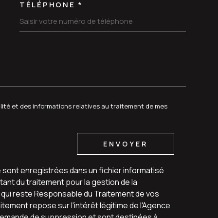
TÉLÉPHONE *
DEMANDE
alité et des informations relatives au traitement de mes
ENVOYER
e sont enregistrées dans un fichier informatisé
ant du traitement pour la gestion de la
u qui reste Responsable du Traitement de vos
tement repose sur l'intérêt légitime de l'Agence
 demande de suppression et sont destinées à