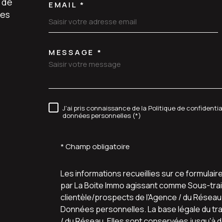
 de
EMAIL *
les
MESSAGE *
TRAD_MELTEM_VORE
J'ai pris connaissance de la Politique de confidenti
RÈGLEMENTATION
données personnelles (*)
* Champ obligatoire
Les informations recueillies sur ce formulair
par La Boite Immo agissant comme Sous-trait
clientèle/prospects de l'Agence / du Résea
Données personnelles. La base légale du trai
/ du Réseau. Elles sont conservées jusqu'à