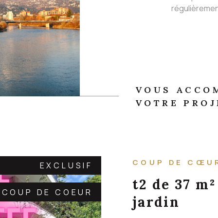
régulièremen
VOUS ACCO
VOTRE PROJ
COUP DE CŒU
EXCLUSIF
t2 de 37 m²
COUP DE COEUR
jardin