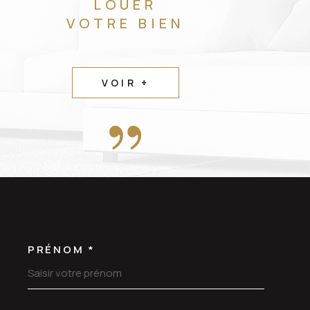
LOUER
VOTRE BIEN
VOIR +
PRÉNOM *
OORDONNEES