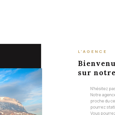
L'AGENCE
Bienven
sur notre
N'hésitez pa
Notre agence
proche du ce
pourrez stat
Vous pourrez