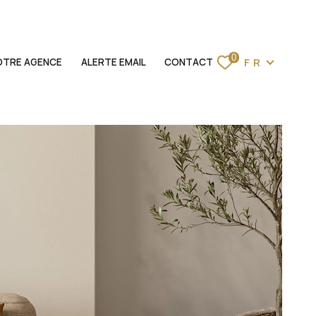
Langue
0
FR
OTRE AGENCE
ALERTE EMAIL
CONTACT
ACCUEIL
VENTES
LOCATIONS
BIENS VENDUS
ESTIMATION
NOTRE AGENCE
ALERTE EMAIL