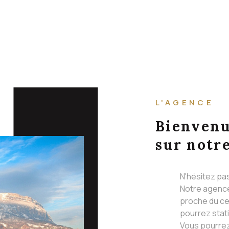
L'AGENCE
Bienven
sur notre
N'hésitez pa
Notre agence
proche du ce
pourrez stat
Vous pourrez