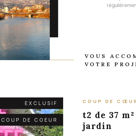
régulièremen
VOUS ACCO
VOTRE PROJ
COUP DE CŒU
EXCLUSIF
t2 de 37 m²
COUP DE COEUR
jardin