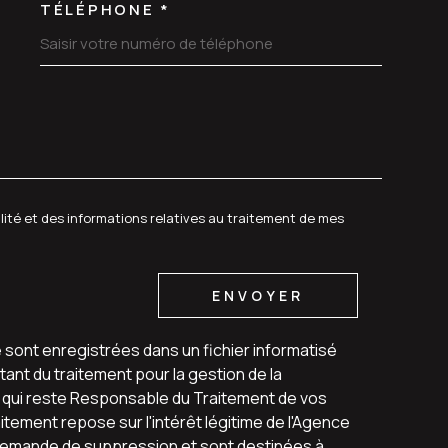
TÉLÉPHONE *
DEMANDE
alité et des informations relatives au traitement de mes
ENVOYER
e sont enregistrées dans un fichier informatisé
ant du traitement pour la gestion de la
u qui reste Responsable du Traitement de vos
tement repose sur l'intérêt légitime de l'Agence
 demande de suppression et sont destinées à