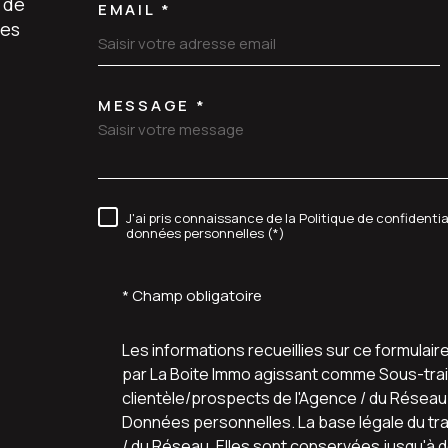
 de
EMAIL *
les
MESSAGE *
TRAD_MELTEM_VORE
J'ai pris connaissance de la Politique de confidenti
RÈGLEMENTATION
données personnelles (*)
* Champ obligatoire
Les informations recueillies sur ce formulair
par La Boite Immo agissant comme Sous-trait
clientèle/prospects de l'Agence / du Résea
Données personnelles. La base légale du trai
/ du Réseau. Elles sont conservées jusqu'à