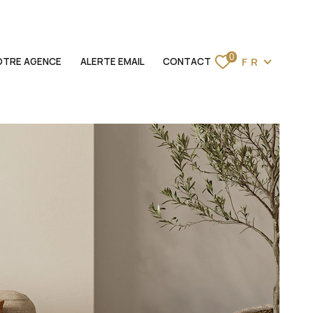
Langue
0
FR
OTRE AGENCE
ALERTE EMAIL
CONTACT
ACCUEIL
VENTES
LOCATIONS
BIENS VENDUS
ESTIMATION
NOTRE AGENCE
ALERTE EMAIL