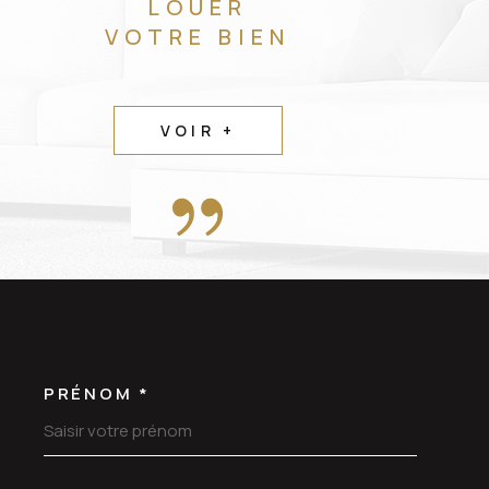
LOUER
VOTRE BIEN
VOIR +
PRÉNOM *
OORDONNEES