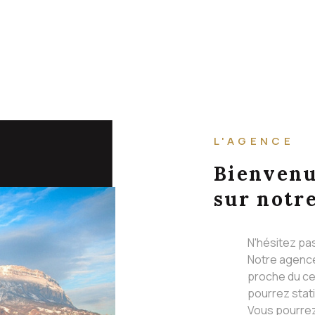
L'AGENCE
Bienven
sur notre
N'hésitez pa
Notre agence
proche du ce
pourrez stat
Vous pourrez