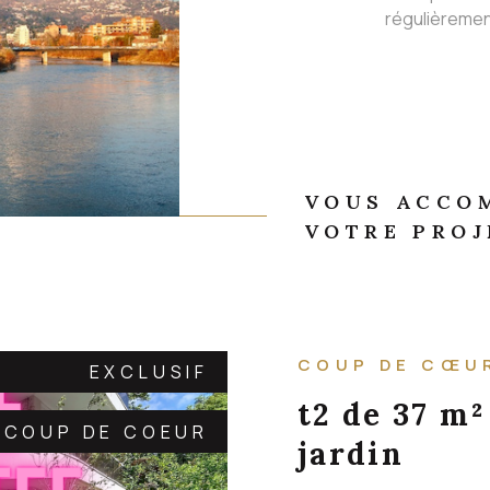
régulièremen
VOUS ACCO
VOTRE PROJ
COUP DE CŒU
EXCLUSIF
t2 de 37 m²
COUP DE COEUR
jardin