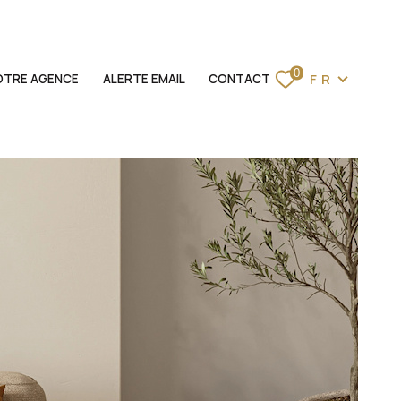
Langue
0
FR
OTRE AGENCE
ALERTE EMAIL
CONTACT
ACCUEIL
VENTES
LOCATIONS
BIENS VENDUS
ESTIMATION
NOTRE AGENCE
ALERTE EMAIL