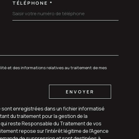
TÉLÉPHONE *
DEMANDE
alité et des informations relatives au traitement de mes
ENVOYER
e sont enregistrées dans un fichier informatisé
ant du traitement pour la gestion de la
u qui reste Responsable du Traitement de vos
tement repose sur l'intérêt légitime de l'Agence
 demande de suppression et sont destinées à