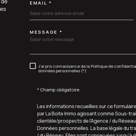
 de
EMAIL *
les
MESSAGE *
TRAD_MELTEM_VORE
J'ai pris connaissance de la Politique de confidenti
RÈGLEMENTATION
données personnelles (*)
* Champ obligatoire
Les informations recueillies sur ce formulair
par La Boite Immo agissant comme Sous-trait
clientèle/prospects de l'Agence / du Résea
Données personnelles. La base légale du trai
/ du Réseau. Elles sont conservées jusqu'à