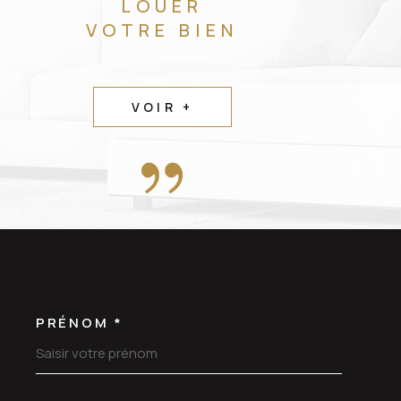
LOUER
VOTRE BIEN
VOIR +
PRÉNOM *
OORDONNEES