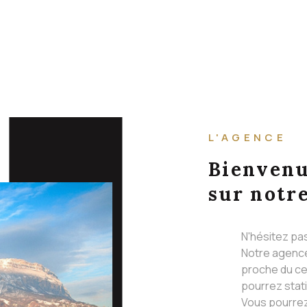
L'AGENCE
Bienven
sur notre
N'hésitez pa
Notre agence
proche du ce
pourrez stat
Vous pourrez