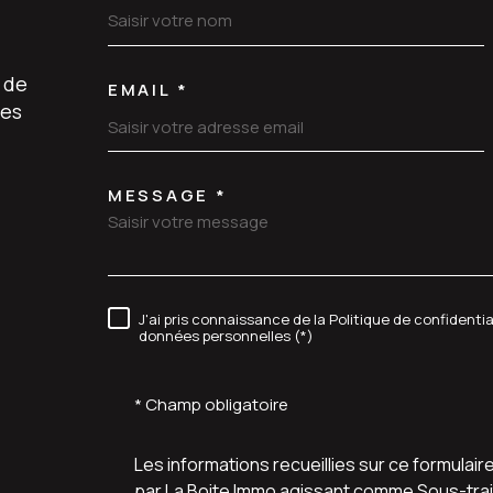
 de
EMAIL *
les
MESSAGE *
TRAD_MELTEM_VORE
J'ai pris connaissance de la Politique de confidenti
RÈGLEMENTATION
données personnelles (*)
* Champ obligatoire
Les informations recueillies sur ce formulair
par La Boite Immo agissant comme Sous-trait