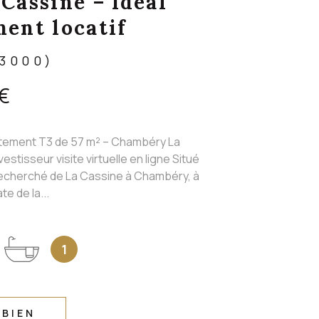
Cassine – Idéal
ment locatif
3000)
 €
tement T3 de 57 m² – Chambéry La
vestisseur visite virtuelle en ligne Situé
recherché de La Cassine à Chambéry, à
e de la...
1
 BIEN