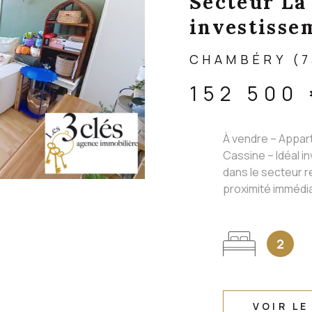
Secteur La 
investisse
CHAMBÉRY (7
152 500
À vendre – Appar
Cassine – Idéal in
dans le secteur 
proximité immédiat
2
VOIR LE