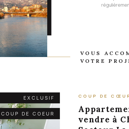
régulièremen
VOUS ACCO
VOTRE PROJ
COUP DE CŒU
EXCLUSIF
Appartemen
COUP DE COEUR
vendre à C