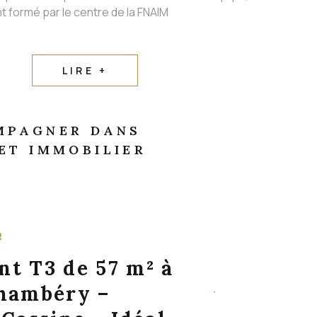
t formé par le centre de la FNAIM
LIRE +
MPAGNER DANS
ET IMMOBILIER
R
t T3 de 57 m² à
hambéry –