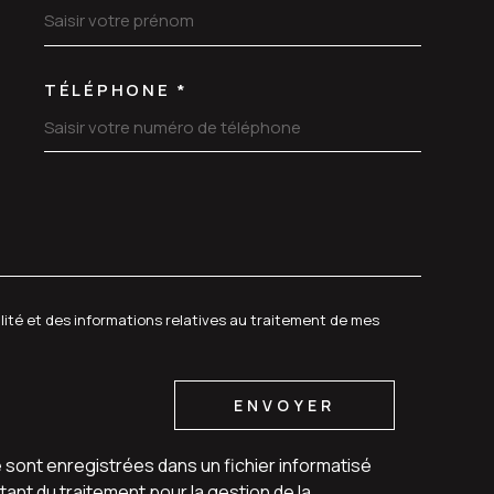
TÉLÉPHONE *
DEMANDE
alité et des informations relatives au traitement de mes
ENVOYER
e sont enregistrées dans un fichier informatisé
ant du traitement pour la gestion de la