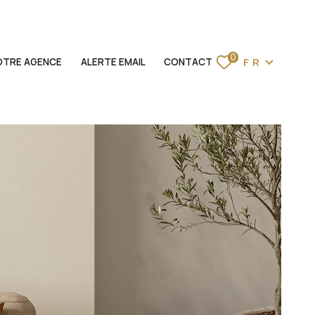
Langue
0
FR
OTRE AGENCE
ALERTE EMAIL
CONTACT
ACCUEIL
VENTES
LOCATIONS
BIENS VENDUS
ESTIMATION
NOTRE AGENCE
ALERTE EMAIL