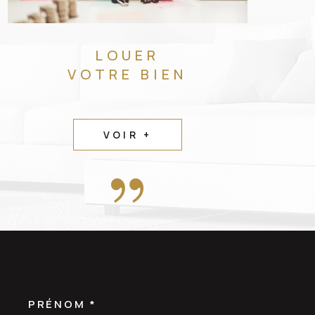
LOUER
VOTRE BIEN
VOIR +
PRÉNOM *
OORDONNEES