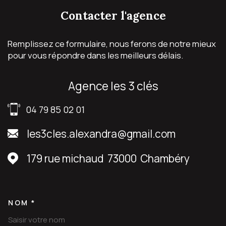
contacter
l'agence
Remplissez ce formulaire, nous ferons de notre mieux
pour vous répondre dans les meilleurs délais.
agence les 3 clés
04 79 85 02 01
les3cles.alexandra@gmail.com
179 rue michaud
73000
Chambéry
NOM *
TRAD_MELTEM_VOSCOORDON