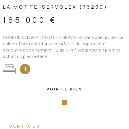
139 000 €
CHAMBÉRY CENTRE SECTEUR CARRÉ CURIAL T2 55 m²
LUMINEUX FAIBLES CHARGES Situé à proximité immédiate du
Carré Curial, dans une rue calme et sans nuisances du centre
de Chambéry, cet appartement se...
1
VOIR LE BIEN
SERVICES
Découvrir tous nos services