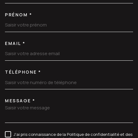
PRÉNOM *
EMAIL *
TÉLÉPHONE *
MESSAGE *
TRAD_MELTEM_VOREDEMANDE
J'ai pris connaissance de la Politique de confidentialité et des
RÈGLEMENTATION
informations relatives au traitement de mes données
personnelles (*)