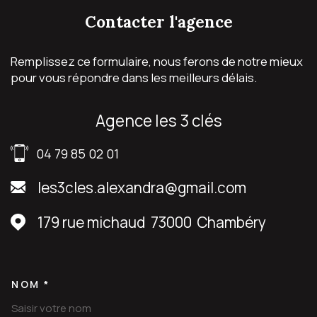
Remplissez ce formulaire, nous ferons de notre mieux
pour vous répondre dans les meilleurs délais.
agence les 3 clés
04 79 85 02 01
les3cles.alexandra@gmail.com
179 rue michaud
73000
Chambéry
NOM *
TRAD_MELTEM_VOSCOORDON