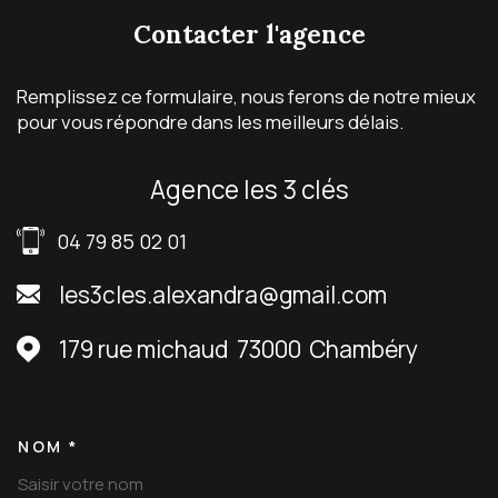
contacter
l'agence
Remplissez ce formulaire, nous ferons de notre mieux
pour vous répondre dans les meilleurs délais.
agence les 3 clés
04 79 85 02 01
les3cles.alexandra@gmail.com
179 rue michaud
73000
Chambéry
NOM *
TRAD_MELTEM_VOSCOORDON