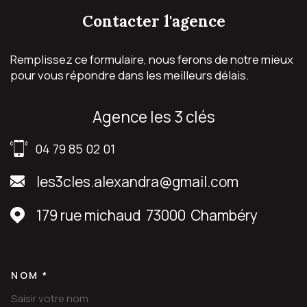
contacter
l'agence
Remplissez ce formulaire, nous ferons de notre mieux
pour vous répondre dans les meilleurs délais.
agence les 3 clés
04 79 85 02 01
les3cles.alexandra@gmail.com
179 rue michaud
73000
Chambéry
NOM *
TRAD_MELTEM_VOSCOORDON