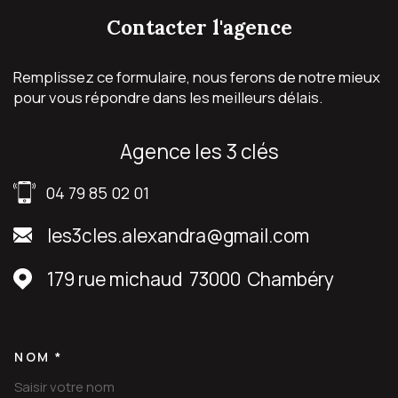
contacter
l'agence
Remplissez ce formulaire, nous ferons de notre mieux
pour vous répondre dans les meilleurs délais.
agence les 3 clés
04 79 85 02 01
les3cles.alexandra@gmail.com
179 rue michaud
73000
Chambéry
NOM *
TRAD_MELTEM_VOSCOORDON