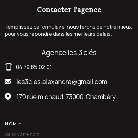
contacter
l'agence
Remplissez ce formulaire, nous ferons de notre mieux
pour vous répondre dans les meilleurs délais.
agence les 3 clés
04 79 85 02 01
les3cles.alexandra@gmail.com
179 rue michaud
73000
Chambéry
NOM *
TRAD_MELTEM_VOSCOORDON