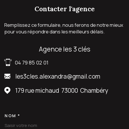
contacter
l'agence
Remplissez ce formulaire, nous ferons de notre mieux
pour vous répondre dans les meilleurs délais.
agence les 3 clés
04 79 85 02 01
les3cles.alexandra@gmail.com
179 rue michaud
73000
Chambéry
NOM *
TRAD_MELTEM_VOSCOORDON