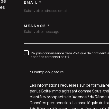
 de
EMAIL *
les
MESSAGE *
TRAD_MELTEM_VORE
J'ai pris connaissance de la Politique de confidenti
RÈGLEMENTATION
données personnelles (*)
* Champ obligatoire
Les informations recueillies sur ce formulair
par La Boite Immo agissant comme Sous-trait
clientèle/prospects de l'Agence / du Résea
Données personnelles. La base légale du trai
/ du Réseau. Elles sont conservées jusqu'à