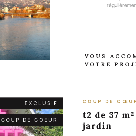
régulièremen
VOUS ACCO
VOTRE PROJ
COUP DE CŒU
EXCLUSIF
t2 de 37 m²
COUP DE COEUR
jardin