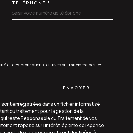
TÉLÉPHONE *
DEMANDE
alité et des informations relatives au traitement de mes
ENVOYER
e sont enregistrées dans un fichier informatisé
ant du traitement pour la gestion de la
u qui reste Responsable du Traitement de vos
tement repose sur l'intérêt légitime de l'Agence
 demande de suppression et sont destinées à