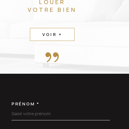
LOUER
VOTRE BIEN
VOIR +
PRÉNOM *
OORDONNEES