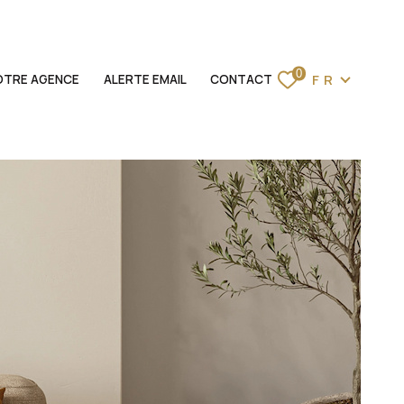
Langue
0
FR
OTRE AGENCE
ALERTE EMAIL
CONTACT
ACCUEIL
VENTES
LOCATIONS
BIENS VENDUS
ESTIMATION
NOTRE AGENCE
ALERTE EMAIL