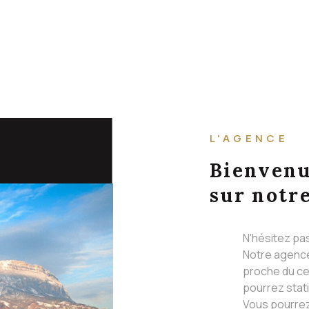
L'AGENCE
Bienven
sur notre
N'hésitez pa
Notre agence
proche du ce
pourrez stat
Vous pourrez