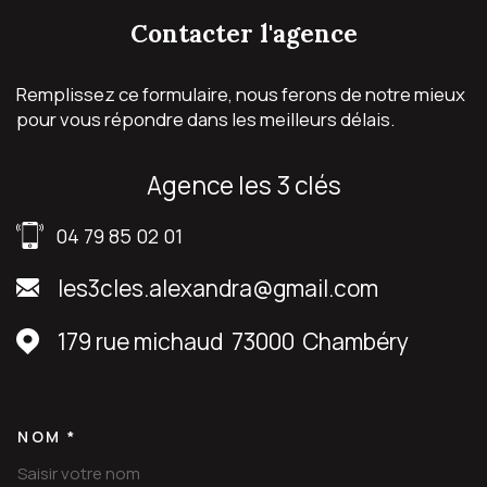
contacter
l'agence
Remplissez ce formulaire, nous ferons de notre mieux
pour vous répondre dans les meilleurs délais.
agence les 3 clés
04 79 85 02 01
les3cles.alexandra@gmail.com
179 rue michaud
73000
Chambéry
NOM *
TRAD_MELTEM_VOSCOORDON