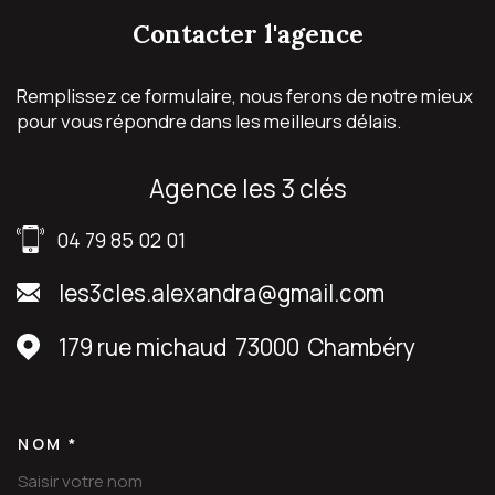
contacter
l'agence
Remplissez ce formulaire, nous ferons de notre mieux
pour vous répondre dans les meilleurs délais.
agence les 3 clés
04 79 85 02 01
les3cles.alexandra@gmail.com
179 rue michaud
73000
Chambéry
NOM *
TRAD_MELTEM_VOSCOORDON