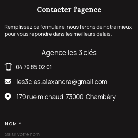
contacter
l'agence
Remplissez ce formulaire, nous ferons de notre mieux
pour vous répondre dans les meilleurs délais.
agence les 3 clés
04 79 85 02 01
les3cles.alexandra@gmail.com
179 rue michaud
73000
Chambéry
NOM *
TRAD_MELTEM_VOSCOORDON