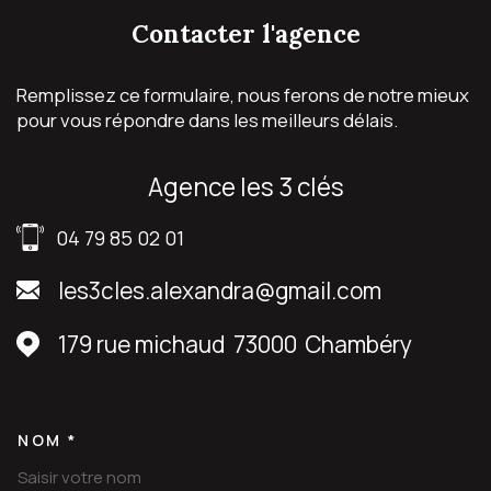
contacter
l'agence
Remplissez ce formulaire, nous ferons de notre mieux
pour vous répondre dans les meilleurs délais.
agence les 3 clés
04 79 85 02 01
les3cles.alexandra@gmail.com
179 rue michaud
73000
Chambéry
NOM *
TRAD_MELTEM_VOSCOORDON