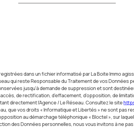
nregistrées dans un fichier informatisé par La Boite Immo agi
Réseau qui reste Responsable du Traitement de vos Données pe
t conservées jusqu'à demande de suppression et sont destinée
’accès, de rectification, d’effacement, d’opposition, de limit
ant directement l’Agence / Le Réseau. Consultez le site
https
eau, que vos droits « Informatique et Libertés » ne sont pas 
'opposition au démarchage téléphonique « Bloctel », sur laquell
tection des Données personnelles, nous vous invitons à ne pa