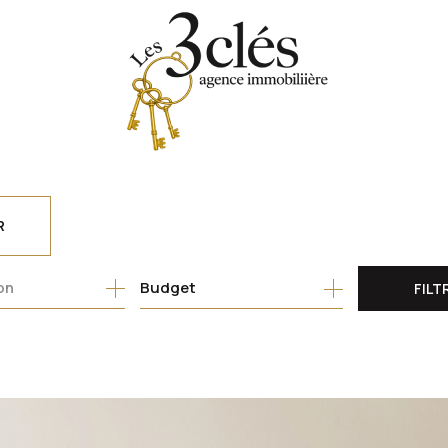
R
Budget
FILT