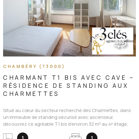
VOIR LE BIEN
CHAMBÉRY (73000)
CHARMANT T1 BIS AVEC CAVE –
RÉSIDENCE DE STANDING AUX
CHARMETTES
Situé au cœur du secteur recherché des Charmettes, dans
un immeuble de standing sécurisé avec ascenseur,
découvrez ce agréable T1 bis d’environ 32 m² au 4ᵉ étage,
idéal pour un premier achat, un investissement locatif ou un
pied-à-terre confortable. L’appartement se compose : d’un
1
1