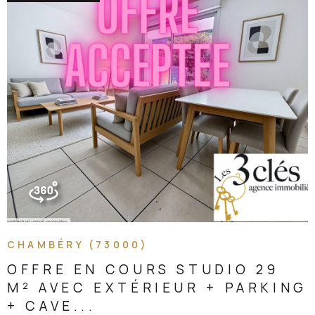
jusqu'en août 2028 Loyer mensuel : 780,93 € charges
comprises (675,93 € hors charges + 105 € de provision sur
charges) Vous bénéficiez ainsi d'une rentabilité immédiate
avec locataire en place et visibilité locative sécurisée sur
plusieurs années, dans une résidence récente à forte
attractivité. Copropriété de 56 loTs 1688 euros de charges
par an comprenant ascenseur chauffage et eau chaude
VOIR LE BIEN
CHAMBÉRY (73000)
OFFRE EN COURS STUDIO 29
M² AVEC EXTÉRIEUR + PARKING
+ CAVE...