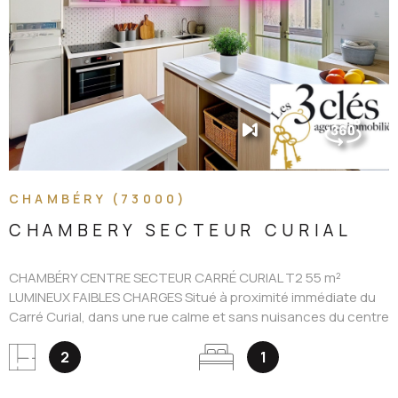
VOIR LE BIEN
CHAMBÉRY (73000)
CHAMBERY SECTEUR CURIAL
CHAMBÉRY CENTRE SECTEUR CARRÉ CURIAL T2 55 m²
LUMINEUX FAIBLES CHARGES Situé à proximité immédiate du
Carré Curial, dans une rue calme et sans nuisances du centre
de Chambéry, cet appartement se trouve au sein d'un joli
immeuble des années 1930 parfaitement entretenu. Cet
2
1
appartement de type 2 pièces + cuisine d'environ 55 m², situé
en rez-de-chaussée surélevé, bénéficie d'une exposition