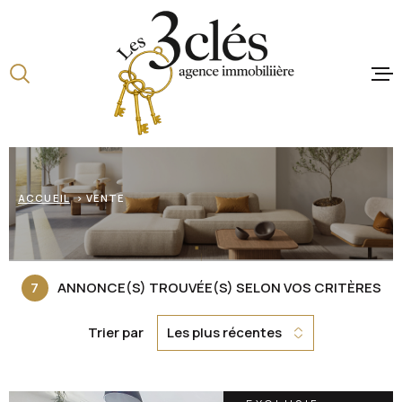
Aller
Aller
Aller
Aller
à
à
au
au
:
la
menu
contenu
recherche
principal
ACCUEIL
VENTES
ACCUEIL
VENTE
LOCATIONS
BIENS VENDUS
7
ANNONCE(S) TROUVÉE(S) SELON VOS CRITÈRES
ESTIMATION
Trier par
Les plus récentes
NOTRE AGENC